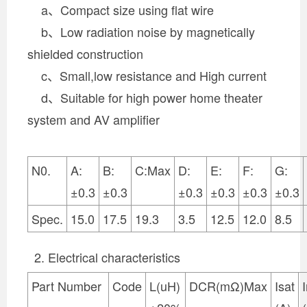
a、Compact size using flat wire
b、Low radiation noise by magnetically
shielded construction
c、Small,low resistance and High current
d、Suitable for high power home theater
system and AV amplifier
N0.
A:
B:
C:Max
D:
E:
F:
G:
±0.3
±0.3
±0.3
±0.3
±0.3
±0.3
Spec.
15.0
17.5
19.3
3.5
12.5
12.0
8.5
2. Electrical characteristics
Part Number
Code
L(uH)
DCR(mΩ)Max
Isat