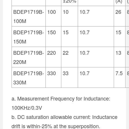
±20%
(A)
BDEP1719B-
100
10
10.7
26
100M
BDEP1719B-
150
15
10.7
15
150M
BDEP1719B-
220
22
10.7
13
220M
BDEP1719B-
330
33
10.7
7.5
330M
a. Measurement Frequency for Inductance:
100KHz/0.3V
b. DC saturation allowable current: Inductance
drift is within-25% at the superposition.